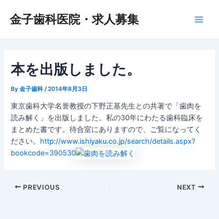
内
Post
Main
金子歯科医院・求人募集
容
navigation
Men
を
ス
キ
ッ
本を出版しました。
プ
By
金子歯科
/
2014年8月3日
東京歯科大学名誉教授の下野正基先生との共著で「歯肉を
読み解く」を出版しました。私の30年にわたる歯科臨床を
まとめた書です。待合室にありますので、ご覧になってく
ださい。
http://www.ishiyaku.co.jp/search/details.aspx?
bookcode=390530
PREVIOUS
NEXT