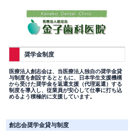
内
容
を
ス
キ
ッ
プ
奨学金制度
医療法人創志会は、当医療法人独自の奨学金貸
与制度を創設するとともに、日本学生支援機構
から受けた奨学金を返還支援（代理返還）する
制度を導入し、従業員が安心して仕事に打ち込
めるよう積極的に支援しています。
創志会奨学金貸与制度